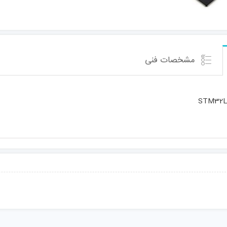
مشخصات فنی
STM32L