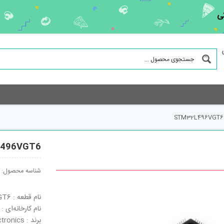
ی
STM32L496VGT6
496VGT6
شناسه محصول:
نام قطعه : STM32L496VGT6
نام کارخانه‌ای : STM32L496VGT6
برند : STMicroelectronics