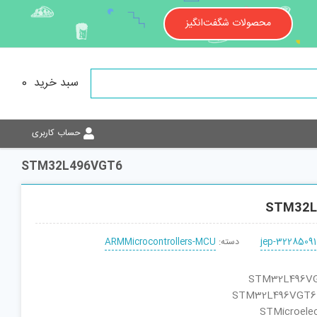
محصولات شگفت‌انگیز
سبد خرید
0
حساب کاربری
STM32L496VGT6
STM32L
jep-32285091
دسته:
ARMMicrocontrollers-MCU