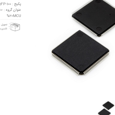
پکیج : LQFP-100
عنو
%20MCU