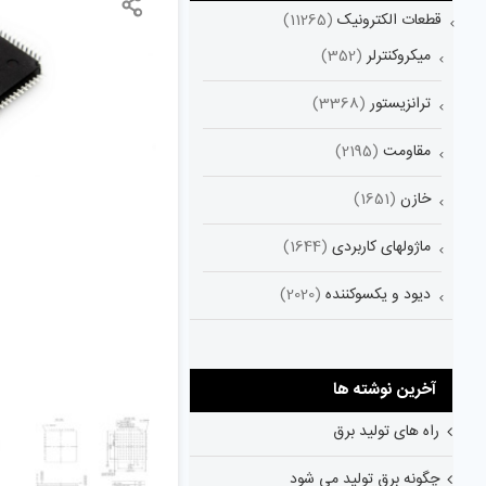
قطعات الکترونیک
(11265)
میکروکنترلر
(352)
ترانزیستور
(3368)
مقاومت
(2195)
خازن
(1651)
ماژولهای کاربردی
(1644)
دیود و یکسوکننده
(2020)
آخرین نوشته ها
راه های تولید برق
چگونه برق تولید می شود