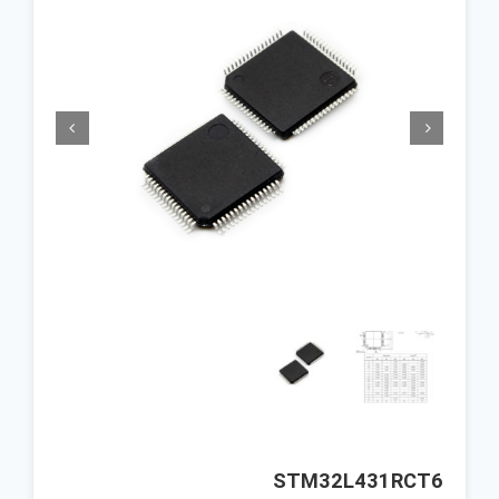


STM32L431RCT6