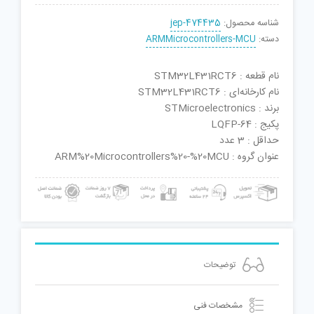
شناسه محصول:
jep-474435
دسته:
ARMMicrocontrollers-MCU
نام قطعه : STM32L431RCT6
نام کارخانه‌ای : STM32L431RCT6
برند : STMicroelectronics
پکیج : LQFP-64
حداقل : 3 عدد
عنوان گروه : ARM%20Microcontrollers%20-%20MCU
توضیحات
مشخصات فنی