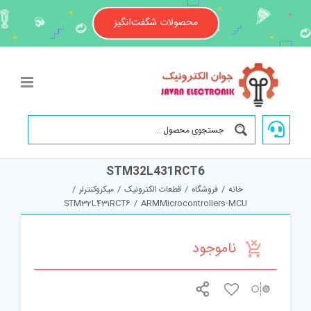
Ski
t
محصولات شگفت‌انگیز
conten
STM32L431RCT6
خانه
/
فروشگاه
/
قطعات الکترونیک
/
میکروکنترلر
/
STM32L431RCT6
/
ARMMicrocontrollers-MCU
ناموجود