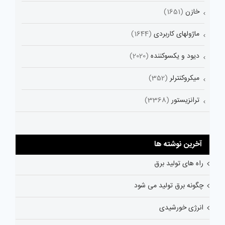
خازن
(1651)
ماژولهای کاربردی
(1644)
دیود و یکسوکننده
(2020)
میکروکنترلر
(352)
ترانزیستور
(3368)
آخرین نوشته ها
راه های تولید برق
چگونه برق تولید می شود
انرژی خورشیدی