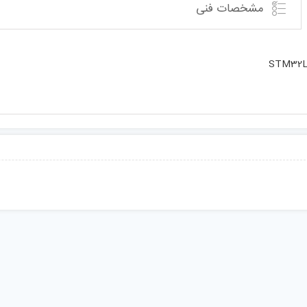
مشخصات فنی
STM32L