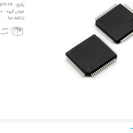
پکیج : LQFP-64
عنو
%20MCU