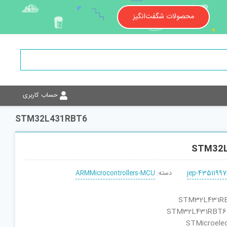
محصولات شگفت‌انگیز
حساب کاربری
STM32L431RBT6
STM32
jep-43511997
دسته:
ARMMicrocontrollers-MCU