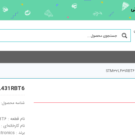
ی
STM32L431RBT6
L431RBT6
شناسه محصول:
نام قطعه : STM32L431RBT6
نام کارخانه‌ای : STM32L431RBT6
برند : STMicroelectronics