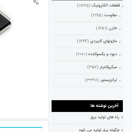
قطعات الکترونیک
(11265)
مقاومت
(2195)
خازن
(1651)
ماژولهای کاربردی
(1644)
دیود و یکسوکننده
(2020)
میکروکنترلر
(352)
ترانزیستور
(3368)
آخرین نوشته ها
راه های تولید برق
چگونه برق تولید می شود