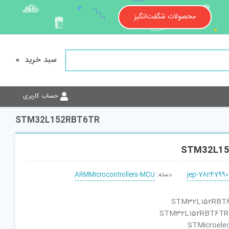
محصولات شگفت‌انگیز
سبد خرید
0
حساب کاربری
STM32L152RBT6TR
STM32L15
jep-78247990
دسته:
ARMMicrocontrollers-MCU