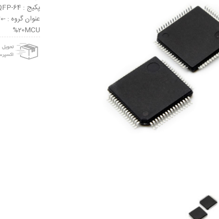
پکیج : LQFP-64
عنو
%20MCU