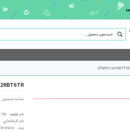
ی
STM32L152RBT6TR
2RBT6TR
شناسه محصول:
نام قطعه : STM32L152RBT6TR
نام کارخانه‌ای : STM32L152RBT6TR
برند : STMicroelectronics