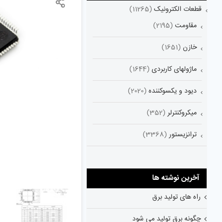
قطعات الکترونیک
(11265)
مقاومت
(2195)
خازن
(1651)
ماژولهای کاربردی
(1644)
دیود و یکسوکننده
(2020)
میکروکنترلر
(352)
ترانزیستور
(3368)
آخرین نوشته ها
راه های تولید برق
چگونه برق تولید می شود