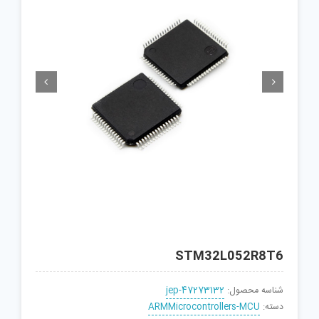


STM32L052R8T6
شناسه محصول:
jep-47273132
دسته:
ARMMicrocontrollers-MCU