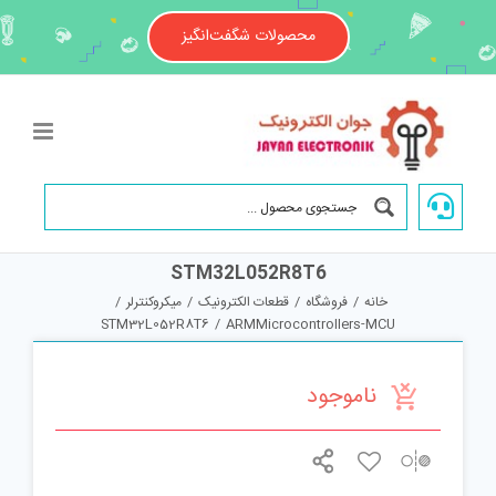
Ski
t
محصولات شگفت‌انگیز
conten
STM32L052R8T6
خانه
/
فروشگاه
/
قطعات الکترونیک
/
میکروکنترلر
/
STM32L052R8T6
/
ARMMicrocontrollers-MCU
ناموجود