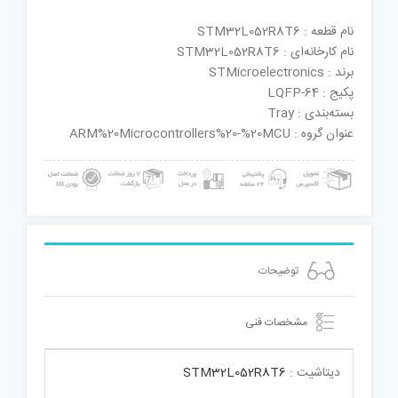
نام قطعه : STM32L052R8T6
نام کارخانه‌ای : STM32L052R8T6
برند : STMicroelectronics
پکیج : LQFP-64
بسته‌بندی : Tray
عنوان گروه : ARM%20Microcontrollers%20-%20MCU
توضیحات
مشخصات فنی
دیتاشیت :
STM32L052R8T6