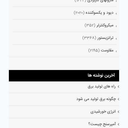
ماژولهای کاربردی
(1644)
دیود و یکسوکننده
(2020)
میکروکنترلر
(352)
ترانزیستور
(3368)
مقاومت
(2195)
آخرین نوشته ها
راه های تولید برق
چگونه برق تولید می شود
انرژی خورشیدی
آمپرسنج چیست؟