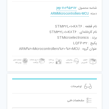
شناسه محصول:
jep-70295382
دسته:
ARMMicrocontrollers-MCU
نام قطعه : STM32L010K8T6
نام کارخانه‌ای : STM32L010K8T6
برند : STMicroelectronics
پکیج : LQFP-32
عنوان گروه : ARM%20Microcontrollers%20-%20MCU
توضیحات
مشخصات فنی