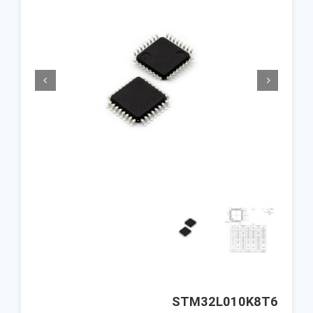


STM32L010K8T6