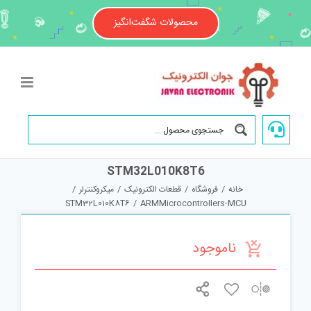
Ski
t
محصولات شگفت‌انگیز
conten
STM32L010K8T6
خانه
/
فروشگاه
/
قطعات الکترونیک
/
میکروکنترلر
/
STM32L010K8T6
/
ARMMicrocontrollers-MCU
ناموجود