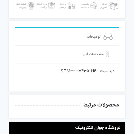
توضیحات
مشخصات فنی
دیتاشیت :
STM32H743XIH6
محصولات مرتبط
فروشگاه جوان الکترونیک