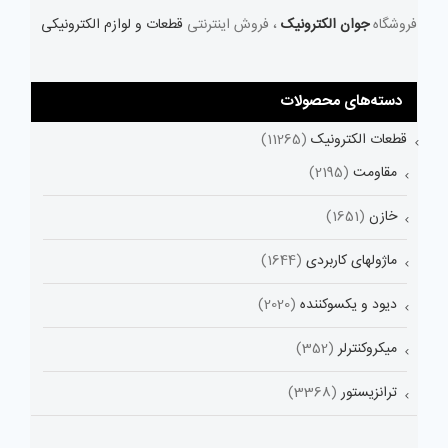
فروشگاه
جوان الکترونیک
، فروش اینترنتی
قطعات و لوازم الکترونیکی
دسته‌های محصولات
قطعات الکترونیک
(11265)
مقاومت
(2195)
خازن
(1651)
ماژولهای کاربردی
(1644)
دیود و یکسوکننده
(2020)
میکروکنترلر
(352)
ترانزیستور
(3368)