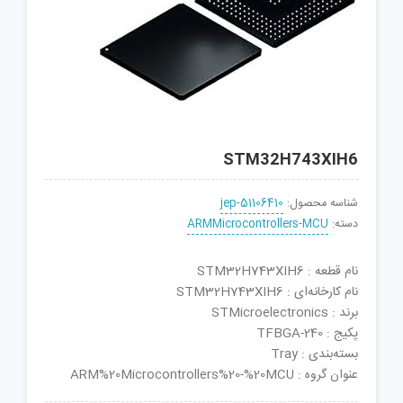
STM32H743XIH6
شناسه محصول:
jep-51106410
دسته:
ARMMicrocontrollers-MCU
نام قطعه : STM32H743XIH6
نام کارخانه‌ای : STM32H743XIH6
برند : STMicroelectronics
پکیج : TFBGA-240
بسته‌بندی : Tray
عنوان گروه : ARM%20Microcontrollers%20-%20MCU