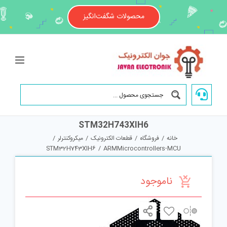
Ski
t
محصولات شگفت‌انگیز
conten
STM32H743XIH6
خانه
/
فروشگاه
/
قطعات الکترونیک
/
میکروکنترلر
/
STM32H743XIH6
/
ARMMicrocontrollers-MCU
ناموجود