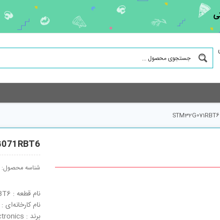
ی
STM32G071RBT6
071RBT6
شناسه محصول:
نام قطعه : STM32G071RBT6
نام کارخانه‌ای : STM32G071RBT6
برند : STMicroelectronics