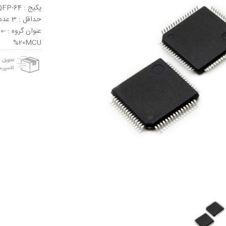
پکیج : LQFP-64
حداقل : 3 عدد
عنو
%20MCU