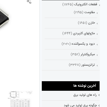
قطعات الکترونیک
(11265)
مقاومت
(2195)
خازن
(1651)
ماژولهای کاربردی
(1644)
دیود و یکسوکننده
(2020)
میکروکنترلر
(352)
ترانزیستور
(3368)
آخرین نوشته ها
راه های تولید برق
چگونه برق تولید می شود