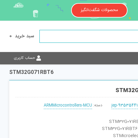
محصولات شگفت‌انگیز
سبد خرید
0
حساب کاربری
STM32G071RBT6
STM32G
jep-93535441
دسته:
ARMMicrocontrollers-MCU