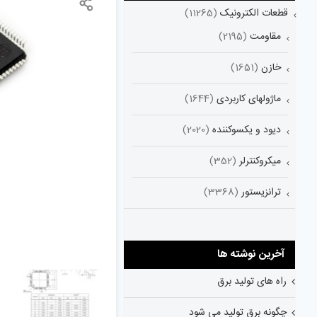
قطعات الکترونیک
(11265)
مقاومت
(2195)
خازن
(1651)
ماژولهای کاربردی
(1644)
دیود و یکسوکننده
(2020)
میکروکنترلر
(352)
ترانزیستور
(3368)
آخرین نوشته ها
راه های تولید برق
چگونه برق تولید می شود