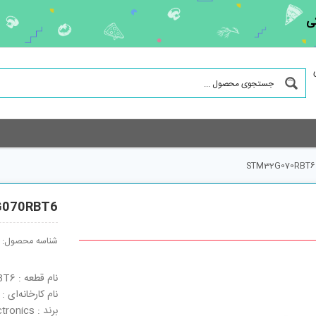
ی
STM32G070RBT6
070RBT6
شناسه محصول:
نام قطعه : STM32G070RBT6
نام کارخانه‌ای : STM32G070RBT6
برند : STMicroelectronics