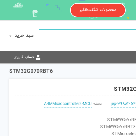
محصولات شگفت‌انگیز
سبد خرید
0
حساب کاربری
STM32G070RBT6
STM32G
jep-39881254
دسته:
ARMMicrocontrollers-MCU