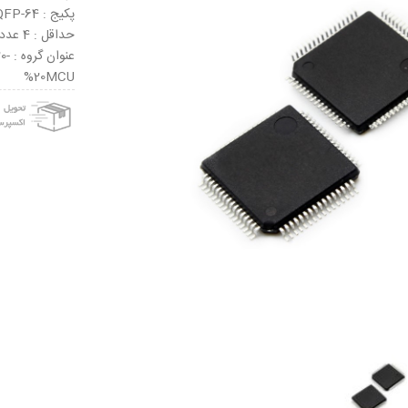
پکیج : LQFP-64
حداقل : 4 عدد
عنو
%20MCU