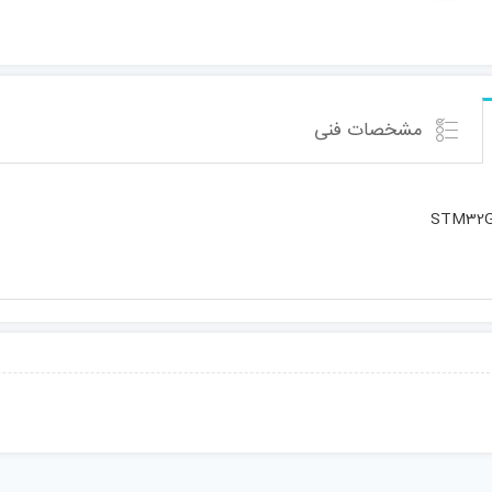
مشخصات فنی
STM32G