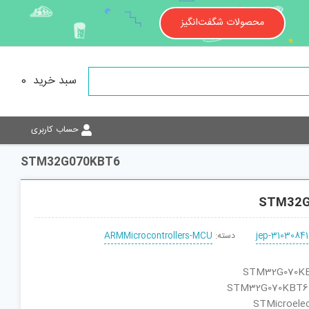
محصولات شگفت‌انگیز
سبد خرید
0
حساب کاربری
STM32G070KBT6
STM32G
jep-31030841
دسته:
ARMMicrocontrollers-MCU