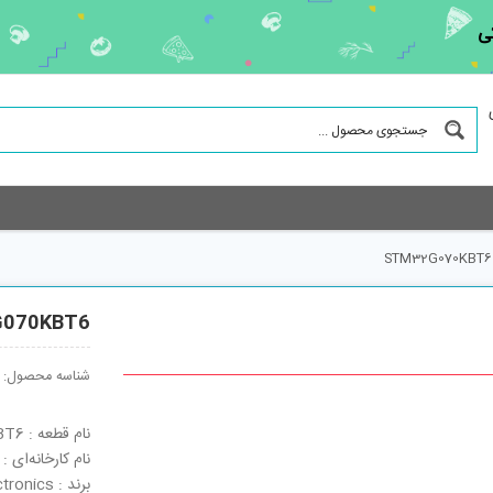
ی
STM32G070KBT6
070KBT6
شناسه محصول:
نام قطعه : STM32G070KBT6
نام کارخانه‌ای : STM32G070KBT6
برند : STMicroelectronics