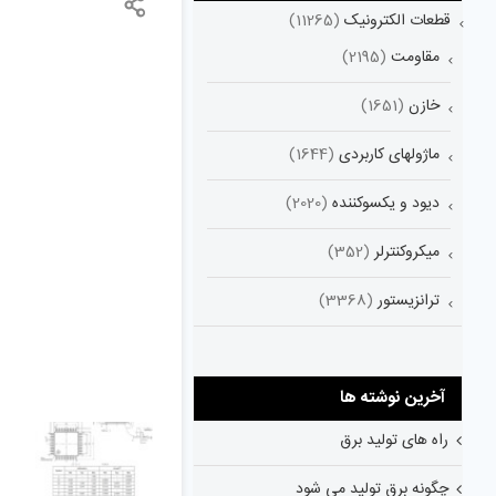
قطعات الکترونیک
(11265)
مقاومت
(2195)
خازن
(1651)
ماژولهای کاربردی
(1644)
دیود و یکسوکننده
(2020)
میکروکنترلر
(352)
ترانزیستور
(3368)
آخرین نوشته ها
راه های تولید برق
چگونه برق تولید می شود