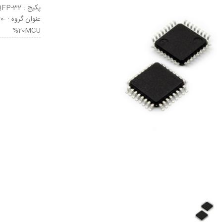
پکیج : LQFP-32
عنو
%20MCU