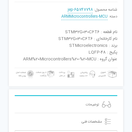
شناسه محصول:
jep-65747798
دسته:
ARMMicrocontrollers-MCU
نام قطعه : STM32G030C6T6
نام کارخانه‌ای : STM32G030C6T6
برند : STMicroelectronics
پکیج : LQFP-48
عنوان گروه : ARM%20Microcontrollers%20-%20MCU
توضیحات
مشخصات فنی