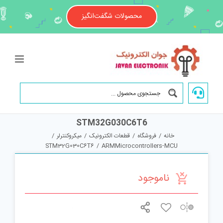
Ski
t
محصولات شگفت‌انگیز
conten
STM32G030C6T6
خانه
/
فروشگاه
/
قطعات الکترونیک
/
میکروکنترلر
/
STM32G030C6T6
/
ARMMicrocontrollers-MCU
ناموجود