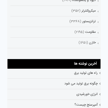
دیود و یکسوکننده
(2020)
میکروکنترلر
(352)
ترانزیستور
(3368)
مقاومت
(2195)
خازن
(1651)
آخرین نوشته ها
راه های تولید برق
چگونه برق تولید می شود
انرژی خورشیدی
آمپرسنج چیست؟