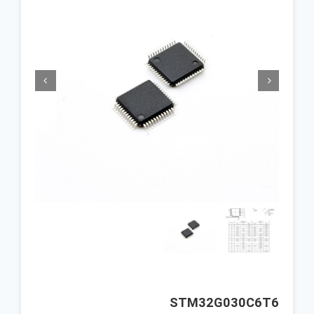


STM32G030C6T6