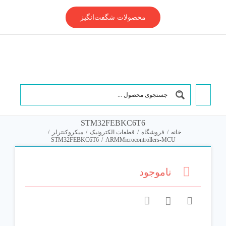
Ski
t
محصولات شگفت‌انگیز
conten
STM32FEBKC6T6
خانه
/
فروشگاه
/
قطعات الکترونیک
/
میکروکنترلر
/
STM32FEBKC6T6
/
ARMMicrocontrollers-MCU
ناموجود