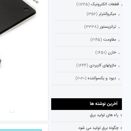
قطعات الکترونیک
(11265)
میکروکنترلر
(352)
ترانزیستور
(3368)
مقاومت
(2195)
خازن
(1651)
ماژولهای کاربردی
(1644)
دیود و یکسوکننده
(2020)
آخرین نوشته ها
راه های تولید برق
چگونه برق تولید می شود