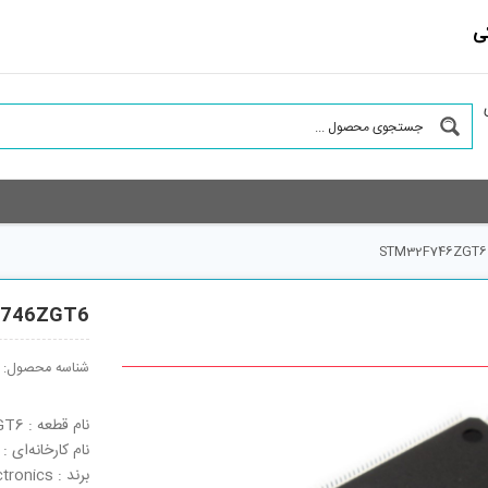
ی
STM32F746ZGT6
746ZGT6
شناسه محصول:
نام قطعه : STM32F746ZGT6
نام کارخانه‌ای : STM32F746ZGT6
برند : STMicroelectronics