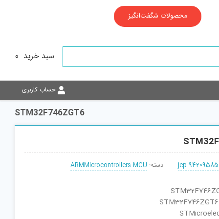
محصولات شگفت‌انگیز
سبد خرید
0
حساب کاربری
STM32F746ZGT6
STM32F
jep-94209585
دسته:
ARMMicrocontrollers-MCU