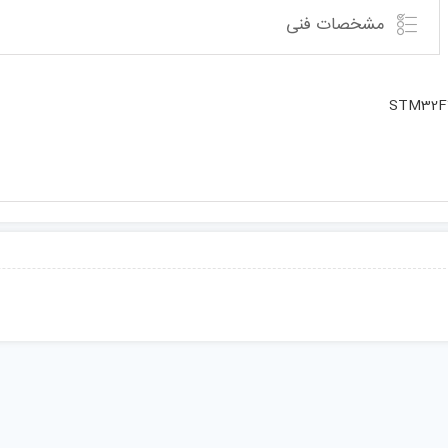
مشخصات فنی
STM32F