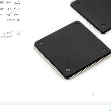
پکیج : LQFP-144
بسته‌بندی : Tray
عنو
%20MCU