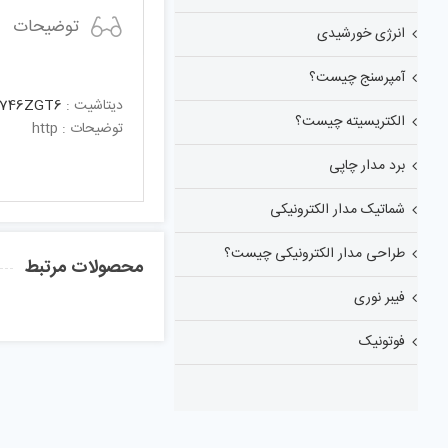
توضیحات
انرژی خورشیدی
آمپرسنج چیست؟
دیتاشیت :
746ZGT6
الکتریسیته چیست؟
توضیحات : http
برد مدار چاپی
شماتیک مدار الکترونیکی
طراحی مدار الکترونیکی چیست؟
محصولات مرتبط
فیبر نوری
فوتونیک