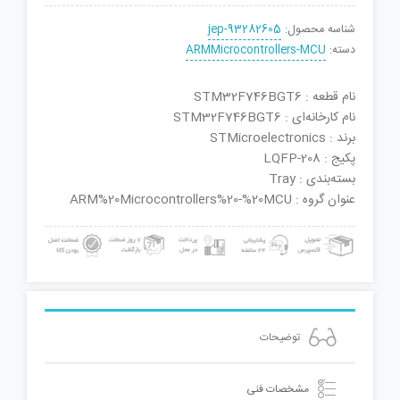
شناسه محصول:
jep-93282605
دسته:
ARMMicrocontrollers-MCU
نام قطعه : STM32F746BGT6
نام کارخانه‌ای : STM32F746BGT6
برند : STMicroelectronics
پکیج : LQFP-208
بسته‌بندی : Tray
عنوان گروه : ARM%20Microcontrollers%20-%20MCU
توضیحات
مشخصات فنی