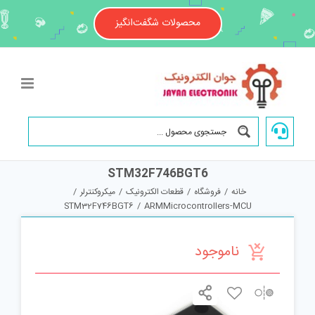
Ski
t
محصولات شگفت‌انگیز
conten
STM32F746BGT6
خانه
/
فروشگاه
/
قطعات الکترونیک
/
میکروکنترلر
/
STM32F746BGT6
/
ARMMicrocontrollers-MCU
ناموجود