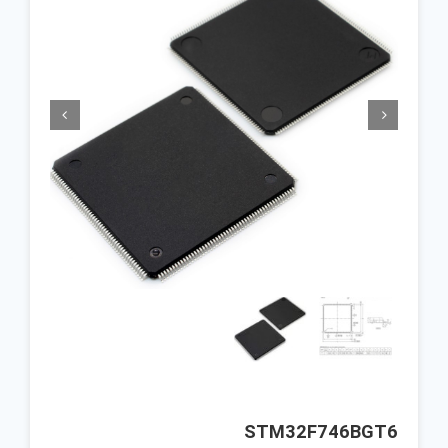


STM32F746BGT6