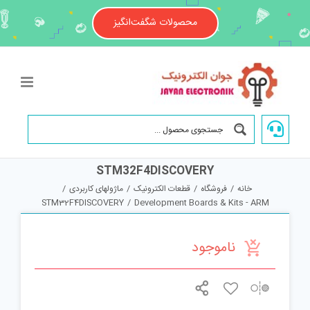
Ski
t
محصولات شگفت‌انگیز
conten
STM32F4DISCOVERY
خانه
/
فروشگاه
/
قطعات الکترونیک
/
ماژولهای کاربردی
/
STM32F4DISCOVERY
/
Development Boards & Kits - ARM
ناموجود