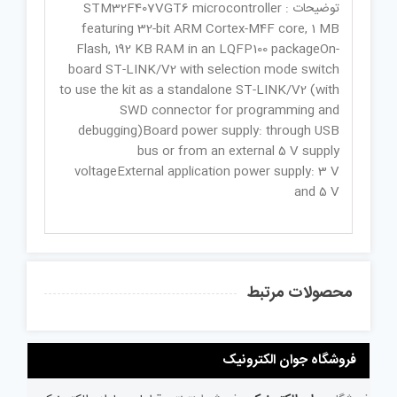
توضیحات : STM32F407VGT6 microcontroller
featuring 32-bit ARM Cortex-M4F core, 1 MB
Flash, 192 KB RAM in an LQFP100 packageOn-
board ST-LINK/V2 with selection mode switch
to use the kit as a standalone ST-LINK/V2 (with
SWD connector for programming and
debugging)Board power supply: through USB
bus or from an external 5 V supply
voltageExternal application power supply: 3 V
and 5 V
محصولات مرتبط
فروشگاه جوان الکترونیک