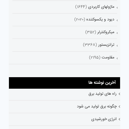
ماژولهای کاربردی
(1644)
دیود و یکسوکننده
(2020)
میکروکنترلر
(352)
ترانزیستور
(3368)
مقاومت
(2195)
آخرین نوشته ها
راه های تولید برق
چگونه برق تولید می شود
انرژی خورشیدی