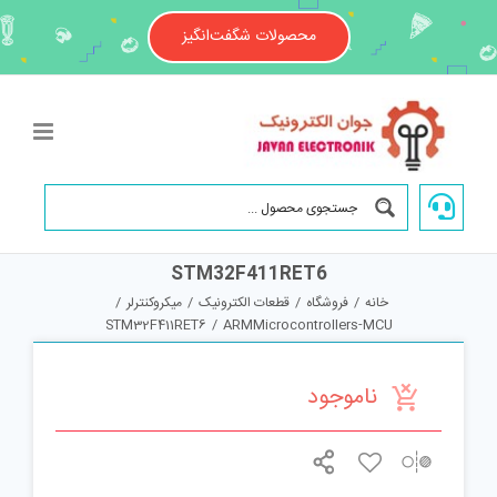
Ski
t
محصولات شگفت‌انگیز
conten
STM32F411RET6
خانه
/
فروشگاه
/
قطعات الکترونیک
/
میکروکنترلر
/
STM32F411RET6
/
ARMMicrocontrollers-MCU
ناموجود