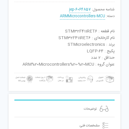
شناسه محصول:
jep-6064857
دسته:
ARMMicrocontrollers-MCU
نام قطعه : STM32F411RET6
نام کارخانه‌ای : STM32F411RET6
برند : STMicroelectronics
پکیج : LQFP-64
حداقل : 2 عدد
عنوان گروه : ARM%20Microcontrollers%20-%20MCU
توضیحات
مشخصات فنی