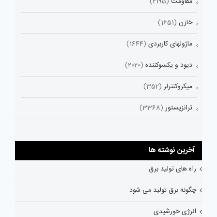
مقاومت
(2195)
خازن
(1651)
ماژولهای کاربردی
(1644)
دیود و یکسوکننده
(2020)
میکروکنترلر
(352)
ترانزیستور
(3368)
آخرین نوشته ها
راه های تولید برق
چگونه برق تولید می شود
انرژی خورشیدی