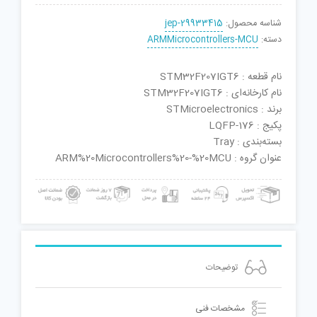
شناسه محصول:
jep-29933415
دسته:
ARMMicrocontrollers-MCU
نام قطعه : STM32F207IGT6
نام کارخانه‌ای : STM32F207IGT6
برند : STMicroelectronics
پکیج : LQFP-176
بسته‌بندی : Tray
عنوان گروه : ARM%20Microcontrollers%20-%20MCU
توضیحات
مشخصات فنی