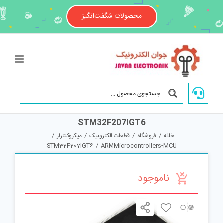
Ski
t
محصولات شگفت‌انگیز
conten
STM32F207IGT6
خانه
/
فروشگاه
/
قطعات الکترونیک
/
میکروکنترلر
/
STM32F207IGT6
/
ARMMicrocontrollers-MCU
ناموجود