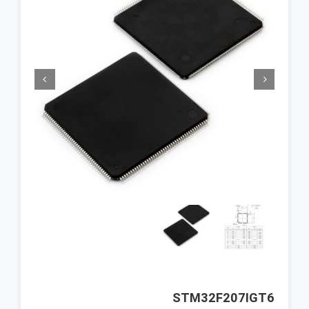


STM32F207IGT6