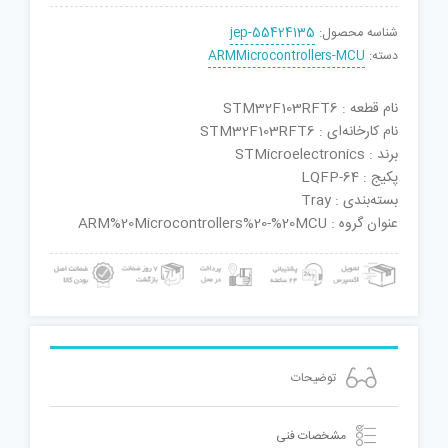
شناسه محصول:
jep-55424135
دسته:
ARMMicrocontrollers-MCU
نام قطعه : STM32F103RFT6
نام کارخانه‌ای : STM32F103RFT6
برند : STMicroelectronics
پکیج : LQFP-64
بسته‌بندی : Tray
عنوان گروه : ARM%20Microcontrollers%20-%20MCU
توضیحات
مشخصات فنی