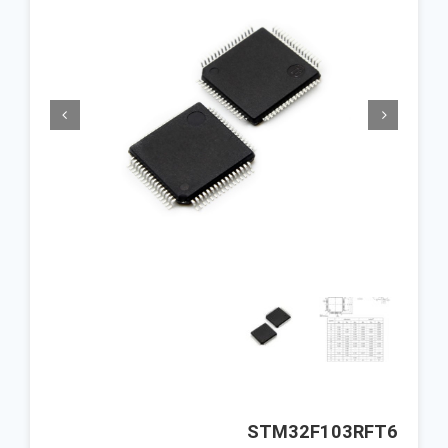


STM32F103RFT6