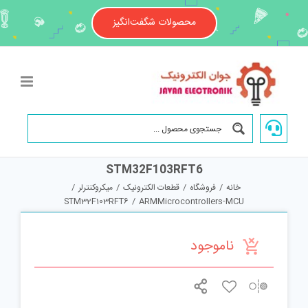
Ski
t
محصولات شگفت‌انگیز
conten
STM32F103RFT6
خانه
/
فروشگاه
/
قطعات الکترونیک
/
میکروکنترلر
/
STM32F103RFT6
/
ARMMicrocontrollers-MCU
ناموجود