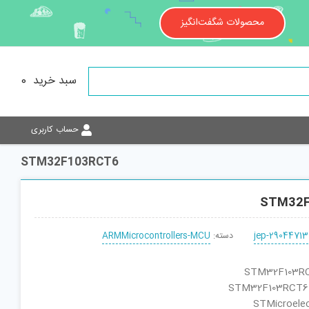
محصولات شگفت‌انگیز
سبد خرید
0
حساب کاربری
STM32F103RCT6
STM32F
jep-29044713
دسته:
ARMMicrocontrollers-MCU