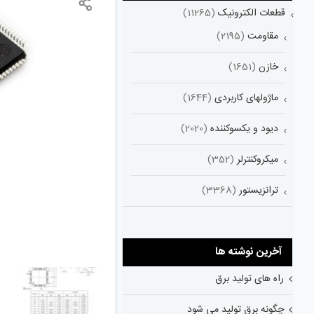
قطعات الکترونیک
(11265)
مقاومت
(2195)
خازن
(1651)
ماژولهای کاربردی
(1644)
دیود و یکسوکننده
(2020)
میکروکنترلر
(352)
ترانزیستور
(3368)
آخرین نوشته ها
راه های تولید برق
چگونه برق تولید می شود