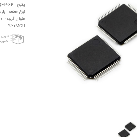
پکیج : LQFP-64
نوع قطعه : باز
عنو
%20MCU