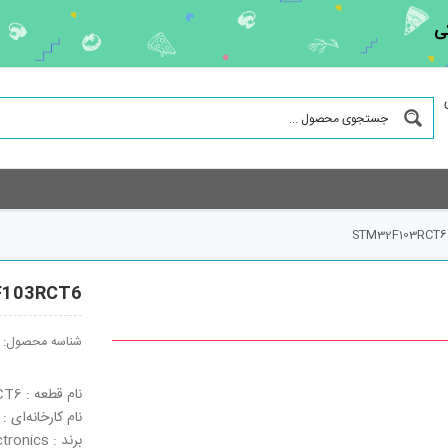
ی
STM32F103RCT6
103RCT6
شناسه محصول:
نام قطعه : STM32F103RCT6
نام کارخانه‌ای : STM32F103RCT6
برند : STMicroelectronics