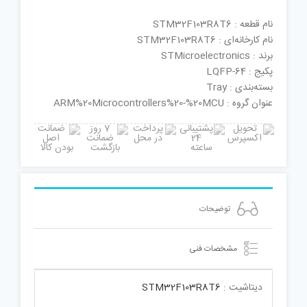
نام قطعه : STM32F103R8T6
نام کارخانه‌ای : STM32F103R8T6
برند : STMicroelectronics
پکیج : LQFP-64
بسته‌بندی : Tray
عنوان گروه : ARM%20Microcontrollers%20-%20MCU
توضیحات
مشخصات فنی
دیتاشیت :
STM32F103R8T6