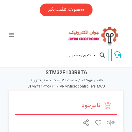
Ski
t
محصولات شگفت‌انگیز
conten
STM32F103R8T6
خانه
/
فروشگاه
/
قطعات الکترونیک
/
میکروکنترلر
/
STM32F103R8T6
/
ARMMicrocontrollers-MCU
ناموجود