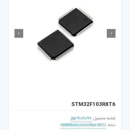


STM32F103R8T6
شناسه محصول:
jep-91021097
دسته:
ARMMicrocontrollers-MCU