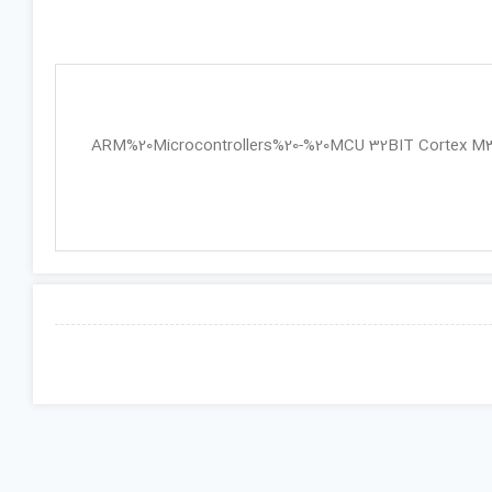
ARM%20Microcontrollers%20-%20MCU 32BIT Cortex M3 32