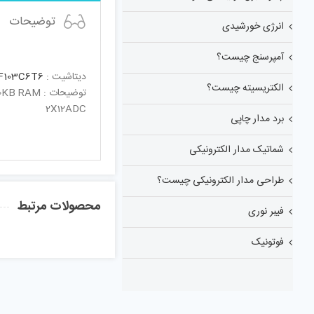
توضیحات
انرژی خورشیدی
آمپرسنج چیست؟
دیتاشیت :
F103C6T6
الکتریسیته چیست؟
توضیحات :
2X12ADC
برد مدار چاپی
شماتیک مدار الکترونیکی
طراحی مدار الکترونیکی چیست؟
محصولات مرتبط
فیبر نوری
فوتونیک