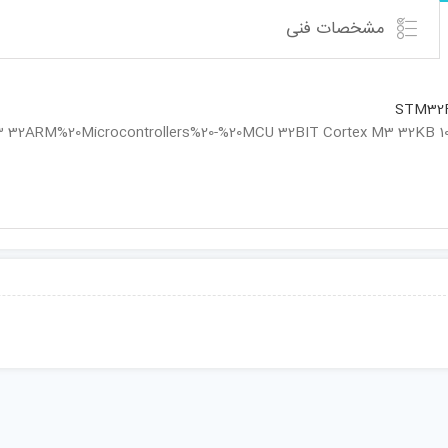
مشخصات فنی
STM32
 ARM%20Microcontrollers%20-%20MCU 32BIT Cortex M3 32KB 10KB RAM