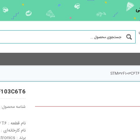
ی
STM32F103C6T6
103C6T6
شناسه محصول:
نام قطعه : STM32F103C6T6
نام کارخانه‌ای : STM32F103C6T6
برند : STMicroelectronics