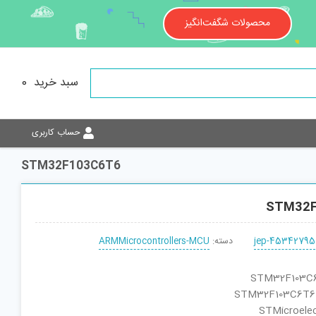
محصولات شگفت‌انگیز
سبد خرید
0
حساب کاربری
STM32F103C6T6
STM32F
jep-45342795
دسته:
ARMMicrocontrollers-MCU