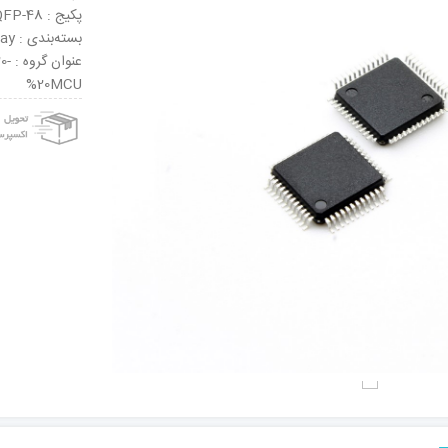
پکیج : LQFP-48
بسته‌بندی : Tray
عنو
%20MCU