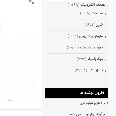
قطعات الکترونیک
(11265)
مقاومت
(2195)
خازن
(1651)
ماژولهای کاربردی
(1644)
دیود و یکسوکننده
(2020)
میکروکنترلر
(352)
ترانزیستور
(3368)
آخرین نوشته ها
راه های تولید برق
چگونه برق تولید می شود