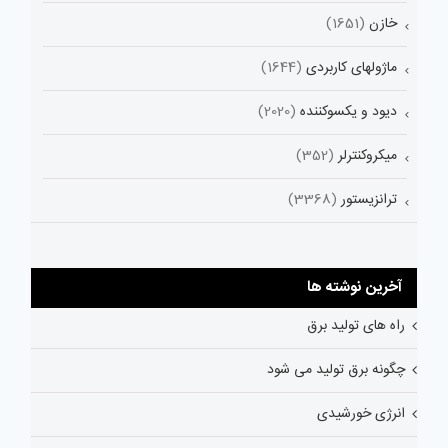
خازن
(1651)
ماژولهای کاربردی
(1644)
دیود و یکسوکننده
(2020)
میکروکنترلر
(352)
ترانزیستور
(3368)
آخرین نوشته ها
راه های تولید برق
چگونه برق تولید می شود
انرژی خورشیدی