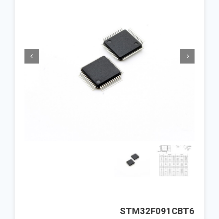


STM32F091CBT6