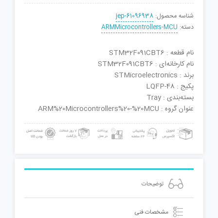
شناسه محصول:
jep-61096938
دسته:
ARMMicrocontrollers-MCU
نام قطعه : STM32F091CBT6
نام کارخانه‌ای : STM32F091CBT6
برند : STMicroelectronics
پکیج : LQFP-48
بسته‌بندی : Tray
عنوان گروه : ARM%20Microcontrollers%20-%20MCU
توضیحات
مشخصات فنی