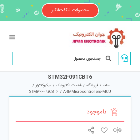
Ski
t
محصولات شگفت‌انگیز
conten
STM32F091CBT6
خانه
/
فروشگاه
/
قطعات الکترونیک
/
میکروکنترلر
/
STM32F091CBT6
/
ARMMicrocontrollers-MCU
ناموجود