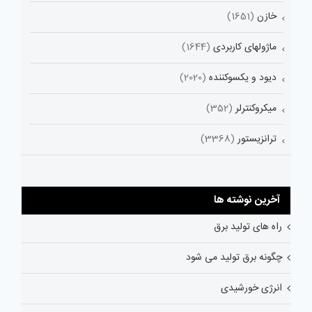
خازن
(1651)
ماژولهای کاربردی
(1644)
دیود و یکسوکننده
(2020)
میکروکنترلر
(352)
ترانزیستور
(3368)
آخرین نوشته ها
راه های تولید برق
چگونه برق تولید می شود
انرژی خورشیدی