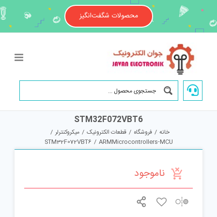
Ski
t
محصولات شگفت‌انگیز
conten
STM32F072VBT6
خانه
/
فروشگاه
/
قطعات الکترونیک
/
میکروکنترلر
/
STM32F072VBT6
/
ARMMicrocontrollers-MCU
ناموجود