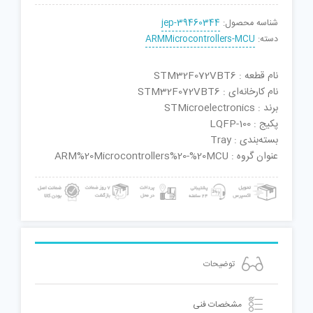
شناسه محصول:
jep-39460344
دسته:
ARMMicrocontrollers-MCU
نام قطعه : STM32F072VBT6
نام کارخانه‌ای : STM32F072VBT6
برند : STMicroelectronics
پکیج : LQFP-100
بسته‌بندی : Tray
عنوان گروه : ARM%20Microcontrollers%20-%20MCU
توضیحات
مشخصات فنی