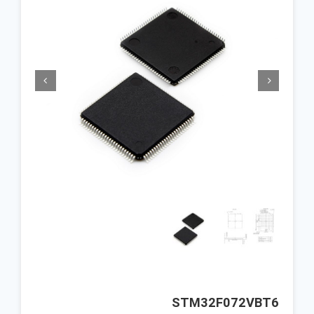


STM32F072VBT6