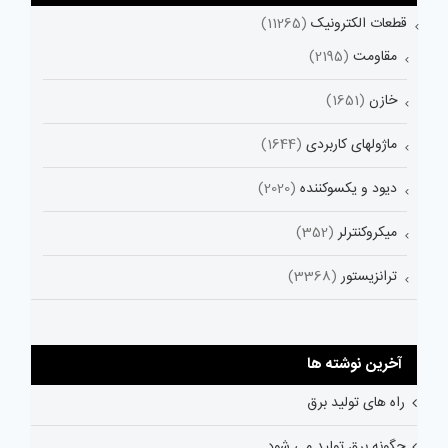
قطعات الکترونیک
(11265)
مقاومت
(2195)
خازن
(1651)
ماژولهای کاربردی
(1644)
دیود و یکسوکننده
(2020)
میکروکنترلر
(352)
ترانزیستور
(3368)
آخرین نوشته ها
راه های تولید برق
چگونه برق تولید می شود