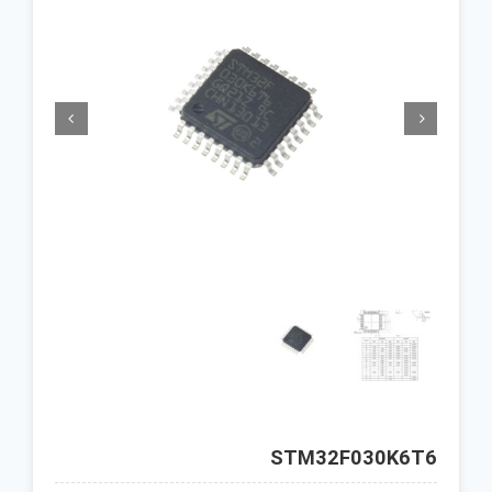


STM32F030K6T6