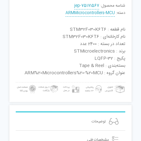
شناسه محصول:
jep-75171567
دسته:
ARMMicrocontrollers-MCU
نام قطعه : STM32F030K6T6
نام کارخانه‌ای : STM32F030K6T6
تعداد در بسته : 2400 عدد
برند : STMicroelectronics
پکیج : LQFP-32
بسته‌بندی : Tape & Reel
عنوان گروه : ARM%20Microcontrollers%20-%20MCU
توضیحات
مشخصات فنی