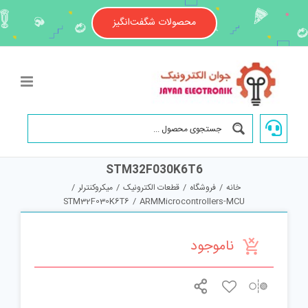
Ski
t
محصولات شگفت‌انگیز
conten
STM32F030K6T6
خانه
/
فروشگاه
/
قطعات الکترونیک
/
میکروکنترلر
/
STM32F030K6T6
/
ARMMicrocontrollers-MCU
ناموجود