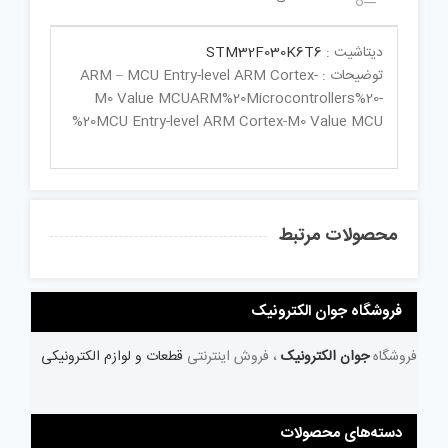
دیتاشیت :
STM32F030K6T6
توضیحات : ARM – MCU Entry-level ARM Cortex-
M0 Value MCUARM%20Microcontrollers%20-
%20MCU Entry-level ARM Cortex-M0 Value MCU
محصولات مرتبط
فروشگاه جوان الکترونیک
فروشگاه
جوان الکترونیک
، فروش اینترنتی
قطعات و لوازم الکترونیکی
دسته‌های محصولات