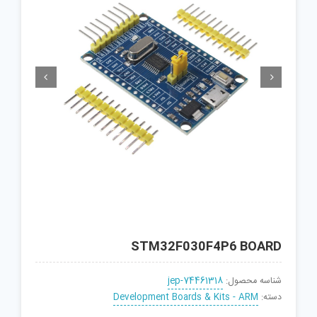


STM32F030F4P6 BOARD
شناسه محصول:
jep-74461318
دسته:
Development Boards & Kits - ARM