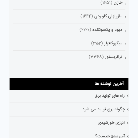
خازن
(1651)
ماژولهای کاربردی
(1644)
دیود و یکسوکننده
(2020)
میکروکنترلر
(352)
ترانزیستور
(3368)
آخرین نوشته ها
راه های تولید برق
چگونه برق تولید می شود
انرژی خورشیدی
آمپرسنج چیست؟