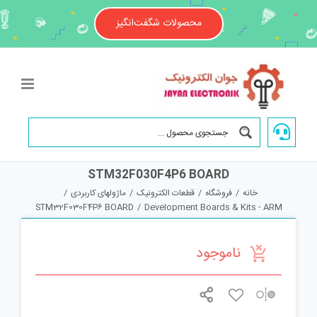
Ski
t
محصولات شگفت‌انگیز
conten
STM32F030F4P6 BOARD
خانه
/
فروشگاه
/
قطعات الکترونیک
/
ماژولهای کاربردی
/
STM32F030F4P6 BOARD
/
Development Boards & Kits - ARM
ناموجود