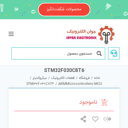
Ski
t
محصولات شگفت‌انگیز
conten
STM32F030C8T6
خانه
/
فروشگاه
/
قطعات الکترونیک
/
میکروکنترلر
/
STM32F030C8T6
/
ARMMicrocontrollers-MCU
ناموجود