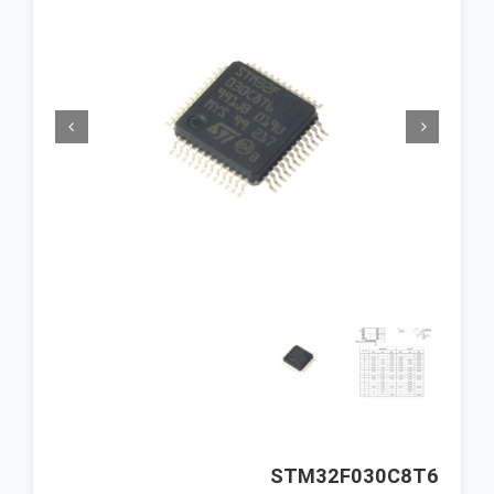


STM32F030C8T6