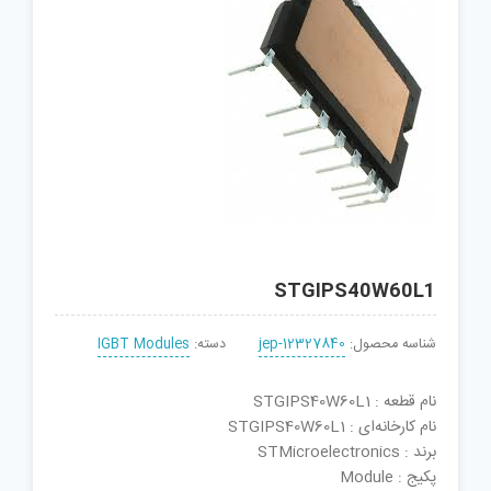
STGIPS40W60L1
شناسه محصول:
jep-12327840
دسته:
IGBT Modules
نام قطعه : STGIPS40W60L1
نام کارخانه‌ای : STGIPS40W60L1
برند : STMicroelectronics
پکیج : Module