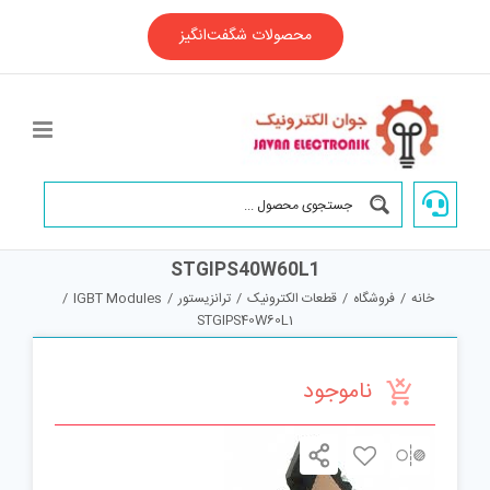
Ski
t
محصولات شگفت‌انگیز
conten
STGIPS40W60L1
خانه
/
فروشگاه
/
قطعات الکترونیک
/
ترانزیستور
/
IGBT Modules
/
STGIPS40W60L1
ناموجود