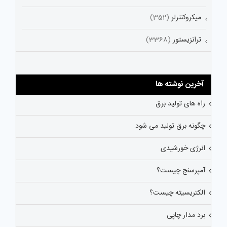
میکروکنترلر
(352)
ترانزیستور
(3368)
آخرین نوشته ها
راه های تولید برق
چگونه برق تولید می شود
انرژی خورشیدی
آمپرسنج چیست؟
الکتریسیته چیست؟
برد مدار چاپی