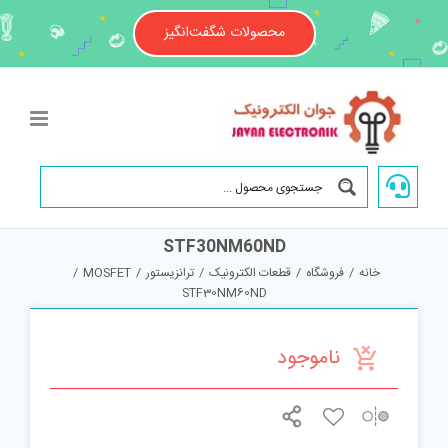
Ski
t
محصولات شگفت‌انگیز
conten
STF30NM60ND
خانه
/
فروشگاه
/
قطعات الکترونیک
/
ترانزیستور
/
MOSFET
/
STF30NM60ND
ناموجود