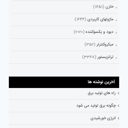
خازن
(1651)
ماژولهای کاربردی
(1644)
دیود و یکسوکننده
(2020)
میکروکنترلر
(352)
ترانزیستور
(3368)
آخرین نوشته ها
راه های تولید برق
چگونه برق تولید می شود
انرژی خورشیدی