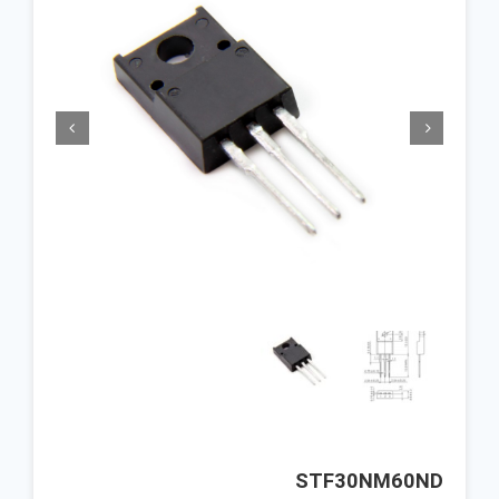


STF30NM60ND