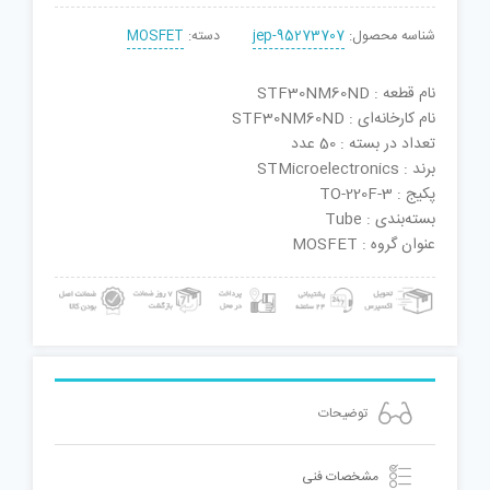
شناسه محصول:
jep-95273707
دسته:
MOSFET
نام قطعه : STF30NM60ND
نام کارخانه‌ای : STF30NM60ND
تعداد در بسته : 50 عدد
برند : STMicroelectronics
پکیج : TO-220F-3
بسته‌بندی : Tube
عنوان گروه : MOSFET
توضیحات
مشخصات فنی