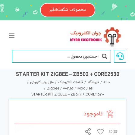
Ski
t
محصولات شگفت‌انگیز
conten
STARTER KIT ZIGBEE – ZB502 + CORE2530
خانه
/
فروشگاه
/
قطعات الکترونیک
/
ماژولهای کاربردی
/
/
Zigbee / 802.15.4 Modules
STARTER KIT ZIGBEE – ZB502 + CORE2530
ناموجود