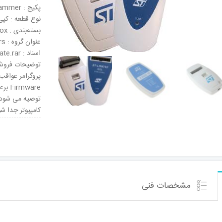
پکیج : Programmer
نوع قطعه : کپی
بسته‌بندی : Box
عنوان گروه : Hardware Debuggers
اسناد : ST-Link Update.rar
ware
توصیه می شود پس
کامپيوتر جدا شو
مشخصات فنی