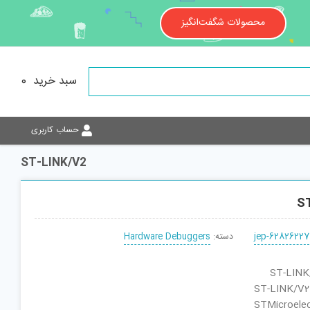
محصولات شگفت‌انگیز
سبد خرید
0
حساب کاربری
ST-LINK/V2
S
jep-62826227
دسته:
Hardware Debuggers