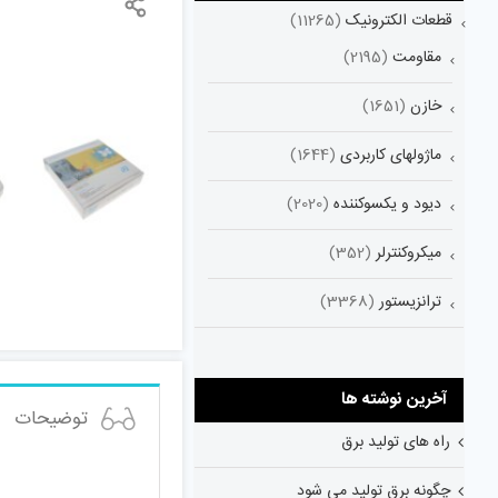
قطعات الکترونیک
(11265)
مقاومت
(2195)
خازن
(1651)
ماژولهای کاربردی
(1644)
دیود و یکسوکننده
(2020)
میکروکنترلر
(352)
ترانزیستور
(3368)
آخرین نوشته ها
توضیحات
راه های تولید برق
چگونه برق تولید می شود