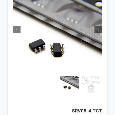


SRV05-4.TCT