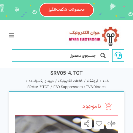
Ski
t
محصولات شگفت‌انگیز
conten
SRV05-4.TCT
خانه
/
فروشگاه
/
قطعات الکترونیک
/
دیود و یکسوکننده
/
SRV05-4.TCT
/
ESD Suppressors / TVS Diodes
ناموجود