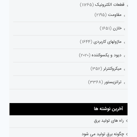
قطعات الکترونیک
(11265)
مقاومت
(2195)
خازن
(1651)
ماژولهای کاربردی
(1644)
دیود و یکسوکننده
(2020)
میکروکنترلر
(352)
ترانزیستور
(3368)
آخرین نوشته ها
راه های تولید برق
چگونه برق تولید می شود