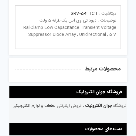
دیتاشیت :
SRV05-4.TCT
توضیحات : دیود تی وی اس یک طرفه 5 ولت
RailClamp Low Capacitance Transient Voltage
Suppressor Diode Array ; Unidirectional , 5 V
محصولات مرتبط
فروشگاه جوان الکترونیک
فروشگاه
جوان الکترونیک
، فروش اینترنتی
قطعات و لوازم الکترونیکی
دسته‌های محصولات