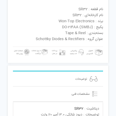
نام قطعه : SR32
نام کارخانه‌ای : SR32
برند : Won-Top Electronics
پکیج : DO-214AA (SMBJ)
بسته‌بندی : Tape & Reel
عنوان گروه : Schottky Diodes & Rectifiers
توضیحات
مشخصات فنی
دیتاشیت :
SR32
توضیحات : دیود شاتکی 3.0 آمپر 20 ولت