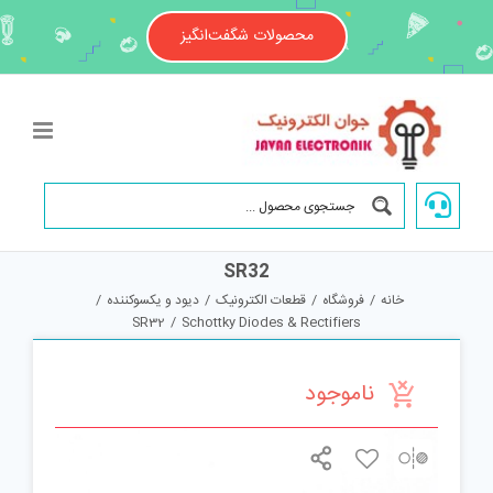
Ski
t
محصولات شگفت‌انگیز
conten
SR32
خانه
/
فروشگاه
/
قطعات الکترونیک
/
دیود و یکسوکننده
/
SR32
/
Schottky Diodes & Rectifiers
ناموجود