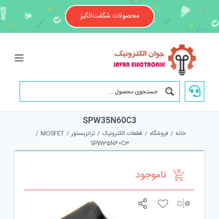
Ski
t
محصولات شگفت‌انگیز
conten
SPW35N60C3
خانه
/
فروشگاه
/
قطعات الکترونیک
/
ترانزیستور
/
MOSFET
/
SPW35N60C3
ناموجود