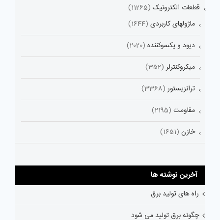
قطعات الکترونیک
(11265)
ماژولهای کاربردی
(1644)
دیود و یکسوکننده
(2020)
میکروکنترلر
(352)
ترانزیستور
(3368)
مقاومت
(2195)
خازن
(1651)
آخرین نوشته ها
راه های تولید برق
چگونه برق تولید می شود