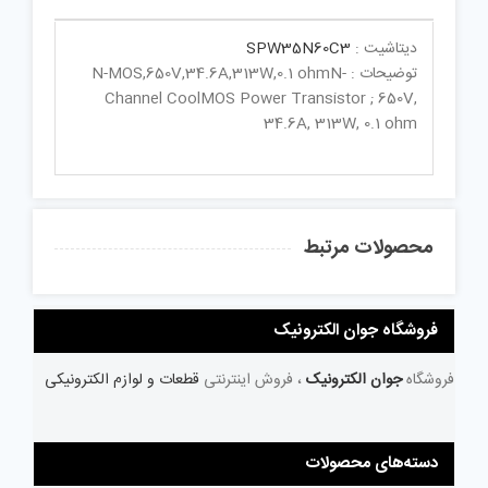
دیتاشیت :
SPW35N60C3
توضیحات : N-MOS,650V,34.6A,313W,0.1 ohmN-
Channel CoolMOS Power Transistor ; 650V,
34.6A, 313W, 0.1 ohm
محصولات مرتبط
فروشگاه جوان الکترونیک
فروشگاه
جوان الکترونیک
، فروش اینترنتی
قطعات و لوازم الکترونیکی
دسته‌های محصولات