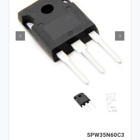


SPW35N60C3