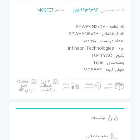
شناسه محصول:
jep-96139394
دسته:
MOSFET
نام قطعه : SPW35N60C3
نام کارخانه‌ای : SPW35N60C3
تعداد در بسته : 25 عدد
برند : Infineon Technologies
پکیج : TO-247AC
بسته‌بندی : Tube
عنوان گروه : MOSFET
توضیحات
مشخصات فنی