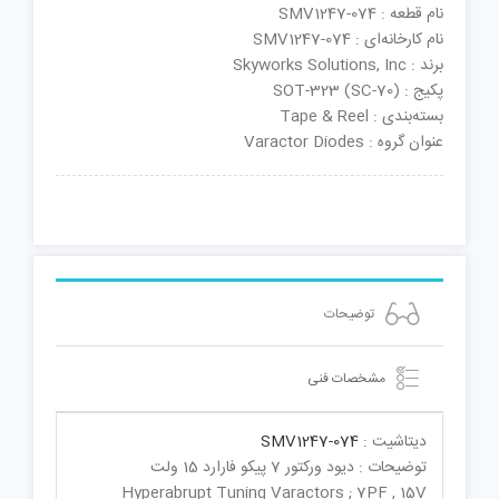
نام قطعه : SMV1247-074
نام کارخانه‌ای : SMV1247-074
برند : Skyworks Solutions, Inc
پکیج : SOT-323 (SC-70)
بسته‌بندی : Tape & Reel
عنوان گروه : Varactor Diodes
توضیحات
مشخصات فنی
دیتاشیت :
SMV1247-074
توضیحات : دیود ورکتور 7 پیکو فارارد 15 ولت
Hyperabrupt Tuning Varactors ; 7PF , 15V