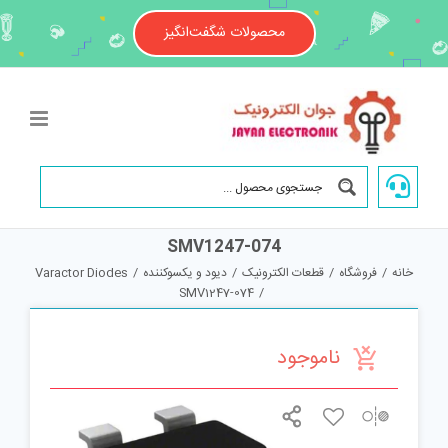
Ski
t
محصولات شگفت‌انگیز
conten
SMV1247-074
خانه
/
فروشگاه
/
قطعات الکترونیک
/
دیود و یکسوکننده
/
Varactor Diodes
SMV1247-074
/
ناموجود