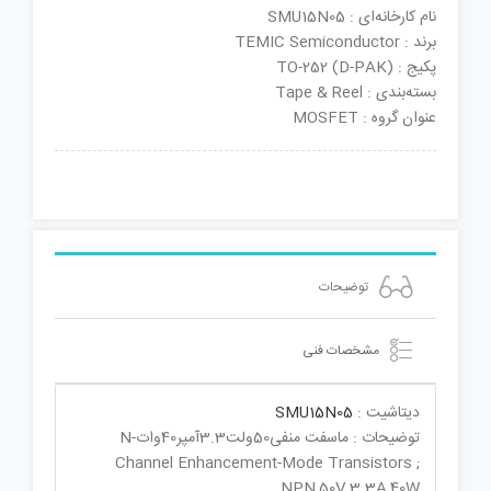
نام کارخانه‌ای : SMU15N05
برند : TEMIC Semiconductor
پکیج : TO-252 (D-PAK)
بسته‌بندی : Tape & Reel
عنوان گروه : MOSFET
توضیحات
مشخصات فنی
دیتاشیت :
SMU15N05
توضیحات : ماسفت منفی50ولت3.3آمپر40واتN-
Channel Enhancement-Mode Transistors ;
NPN,50V,3.3A,40W