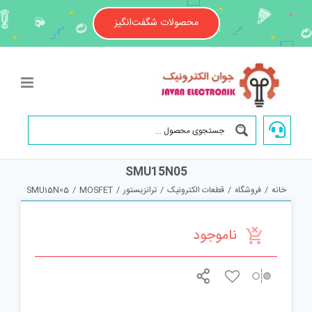
Ski
t
محصولات شگفت‌انگیز
conten
SMU15N05
خانه
/
فروشگاه
/
قطعات الکترونیک
/
ترانزیستور
/
MOSFET
/
SMU15N05
ناموجود