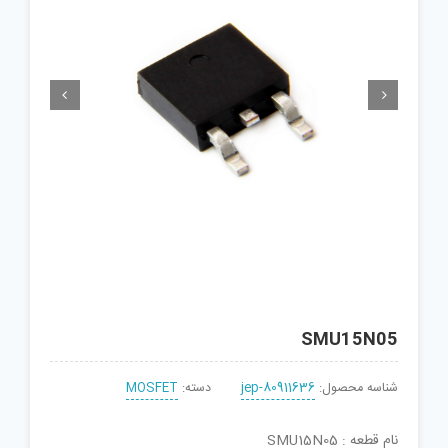


SMU15N05
شناسه محصول:
jep-80911636
دسته:
MOSFET
نام قطعه : SMU15N05