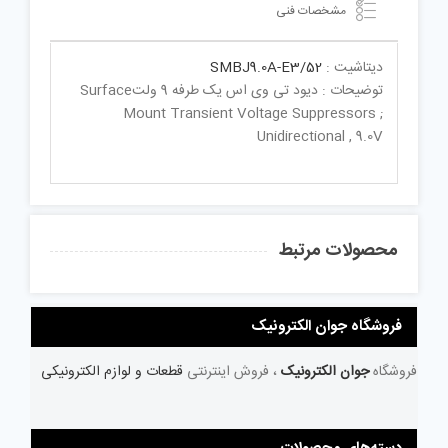
مشخصات فنی
دیتاشیت :
SMBJ9.0A-E3/52
توضیحات : دیود تی وی اس یک طرفه 9 ولتSurface
Mount Transient Voltage Suppressors ;
Unidirectional , 9.0V
محصولات مرتبط
فروشگاه جوان الکترونیک
فروشگاه
جوان الکترونیک
، فروش اینترنتی
قطعات و لوازم الکترونیکی