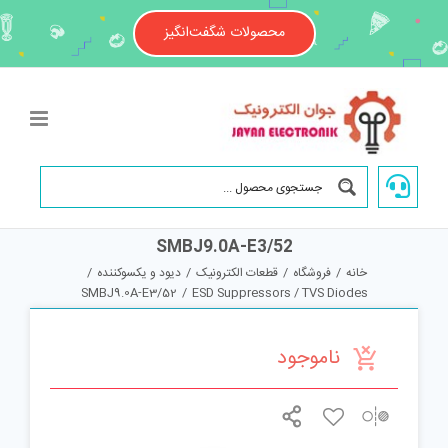
Ski
t
محصولات شگفت‌انگیز
conten
SMBJ9.0A-E3/52
خانه
/
فروشگاه
/
قطعات الکترونیک
/
دیود و یکسوکننده
/
SMBJ9.0A-E3/52
/
ESD Suppressors / TVS Diodes
ناموجود