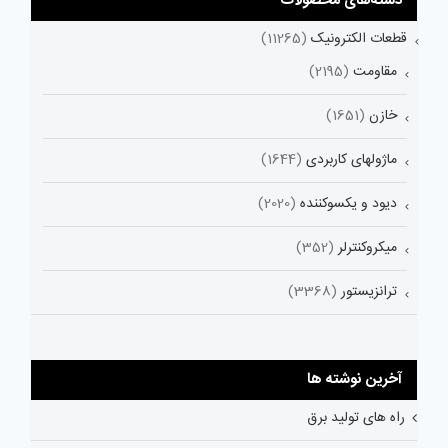
دسته‌های محصولات
قطعات الکترونیک
(11265)
مقاومت
(2195)
خازن
(1651)
ماژولهای کاربردی
(1644)
دیود و یکسوکننده
(2020)
میکروکنترلر
(352)
ترانزیستور
(3368)
آخرین نوشته ها
راه های تولید برق