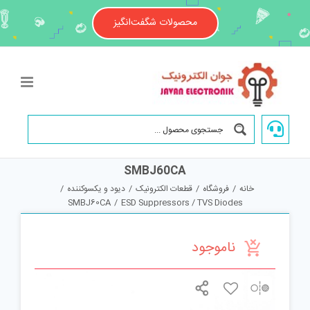
Ski
t
محصولات شگفت‌انگیز
conten
SMBJ60CA
خانه
/
فروشگاه
/
قطعات الکترونیک
/
دیود و یکسوکننده
/
SMBJ60CA
/
ESD Suppressors / TVS Diodes
ناموجود