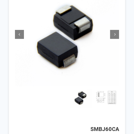


SMBJ60CA