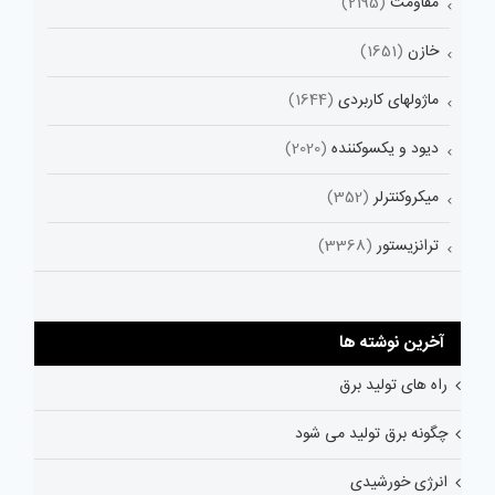
مقاومت
(2195)
خازن
(1651)
ماژولهای کاربردی
(1644)
دیود و یکسوکننده
(2020)
میکروکنترلر
(352)
ترانزیستور
(3368)
آخرین نوشته ها
راه های تولید برق
چگونه برق تولید می شود
انرژی خورشیدی