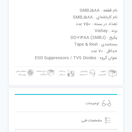
نام قطعه : SMBJ58A
نام کارخانه‌ای : SMBJ58A
تعداد در بسته : 750 عدد
برند : Vishay
پکیج : DO-214AA (SMBJ)
بسته‌بندی : Tape & Reel
حداقل : 70 عدد
عنوان گروه : ESD Suppressors / TVS Diodes
توضیحات
مشخصات فنی