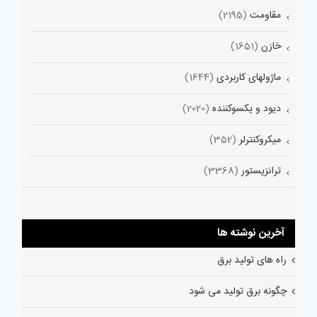
مقاومت
(2195)
خازن
(1651)
ماژولهای کاربردی
(1644)
دیود و یکسوکننده
(2020)
میکروکنترلر
(352)
ترانزیستور
(3368)
آخرین نوشته ها
راه های تولید برق
چگونه برق تولید می شود