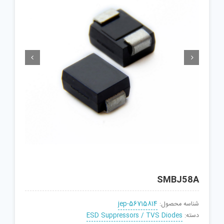


SMBJ58A
شناسه محصول:
jep-56715814
دسته:
ESD Suppressors / TVS Diodes