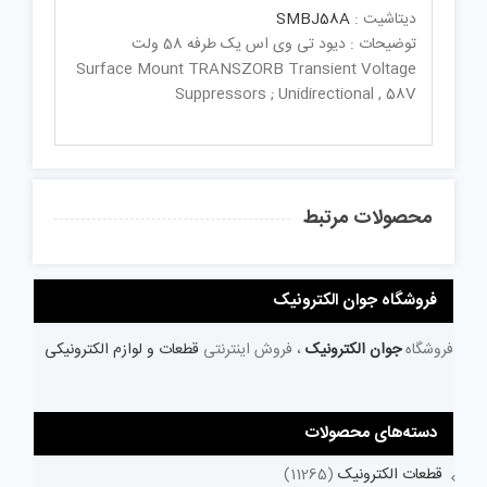
دیتاشیت :
SMBJ58A
توضیحات : دیود تی وی اس یک طرفه 58 ولت
Surface Mount TRANSZORB Transient Voltage
Suppressors ; Unidirectional , 58V
محصولات مرتبط
فروشگاه جوان الکترونیک
فروشگاه
جوان الکترونیک
، فروش اینترنتی
قطعات و لوازم الکترونیکی
دسته‌های محصولات
قطعات الکترونیک
(11265)