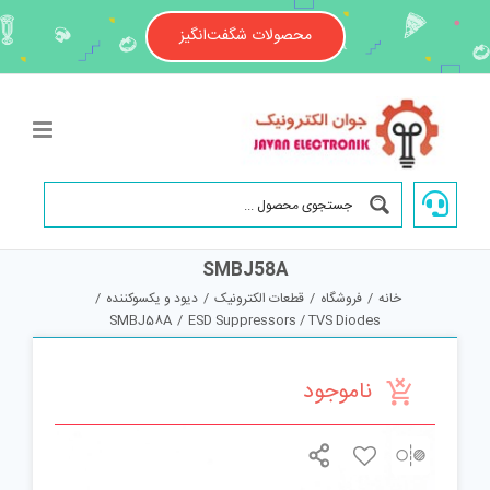
Ski
t
محصولات شگفت‌انگیز
conten
SMBJ58A
خانه
/
فروشگاه
/
قطعات الکترونیک
/
دیود و یکسوکننده
/
SMBJ58A
/
ESD Suppressors / TVS Diodes
ناموجود