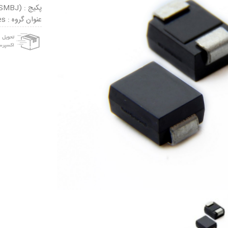
پکیج : DO-214AA (SMBJ)
عنوان گروه : ESD Suppressors / TVS Diodes