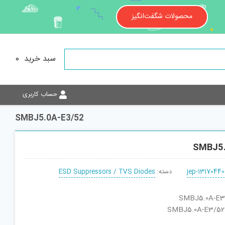
محصولات شگفت‌انگیز
سبد خرید
0
حساب کاربری
SMBJ5.0A-E3/52
SMBJ5.
jep-13170440
دسته:
ESD Suppressors / TVS Diodes