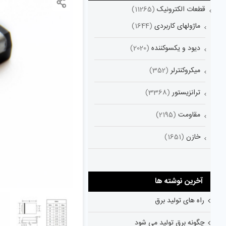
قطعات الکترونیک
(11265)
ماژولهای کاربردی
(1644)
دیود و یکسوکننده
(2020)
میکروکنترلر
(352)
ترانزیستور
(3368)
مقاومت
(2195)
خازن
(1651)
آخرین نوشته ها
راه های تولید برق
چگونه برق تولید می شود