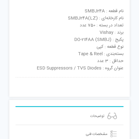
نام قطعه : SMBJ24A
نام کارخانه‌ای : SMBJ24A(LZ)
تعداد در بسته : 750 عدد
برند : Vishay
پکیج : DO-214AA (SMBJ)
نوع قطعه : کپی
بسته‌بندی : Tape & Reel
حداقل : 3 عدد
عنوان گروه : ESD Suppressors / TVS Diodes
توضیحات
مشخصات فنی