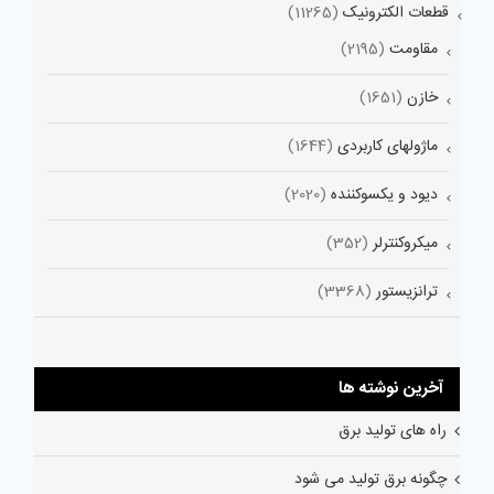
قطعات الکترونیک
(11265)
مقاومت
(2195)
خازن
(1651)
ماژولهای کاربردی
(1644)
دیود و یکسوکننده
(2020)
میکروکنترلر
(352)
ترانزیستور
(3368)
آخرین نوشته ها
راه های تولید برق
چگونه برق تولید می شود