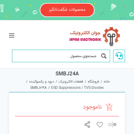
Ski
t
محصولات شگفت‌انگیز
conten
SMBJ24A
خانه
/
فروشگاه
/
قطعات الکترونیک
/
دیود و یکسوکننده
/
SMBJ24A
/
ESD Suppressors / TVS Diodes
ناموجود