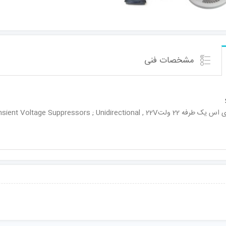
مشخصات فنی
Surface Mount TRANSZORB Transient Voltage Suppre