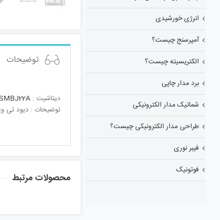
انرژی خورشیدی
آمپرسنج چیست؟
توضیحات
الکتریسیته چیست؟
برد مدار چاپی
دیتاشیت :
SMBJ22A
شماتیک مدار الکترونیکی
توضیحات : دیود تی وی اس یک طرفه 22 ولتssors ; Unidirectional , 22V
طراحی مدار الکترونیکی چیست؟
فیبر نوری
فوتونیک
محصولات مرتبط