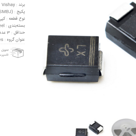
برند : Vishay
پکیج : DO-214AA (SMBJ)
نوع قطعه : کپی
بسته‌بندی : Tape & Reel
حداقل : 3 عدد
عنوان گروه : ESD Suppressors / TVS Diodes