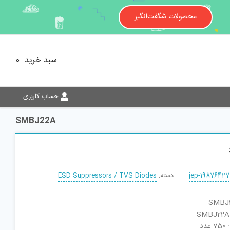
محصولات شگفت‌انگیز
سبد خرید
0
حساب کاربری
SMBJ22A
jep-19876427
دسته:
ESD Suppressors / TVS Diodes
دد