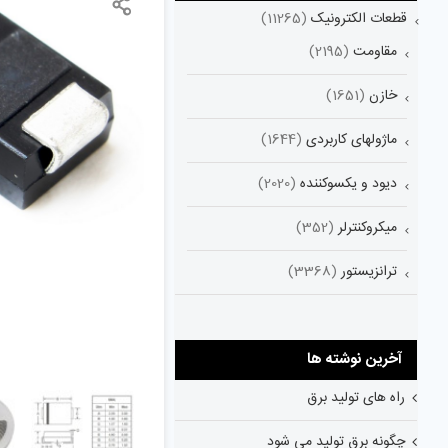
قطعات الکترونیک
(11265)
مقاومت
(2195)
خازن
(1651)
ماژولهای کاربردی
(1644)
دیود و یکسوکننده
(2020)
میکروکنترلر
(352)
ترانزیستور
(3368)
آخرین نوشته ها
راه های تولید برق
چگونه برق تولید می شود