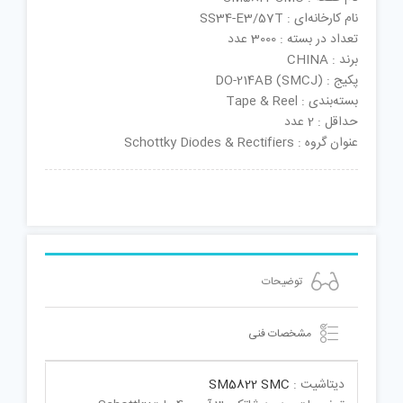
نام کارخانه‌ای : SS34-E3/57T
تعداد در بسته : 3000 عدد
برند : CHINA
پکیج : DO-214AB (SMCJ)
بسته‌بندی : Tape & Reel
حداقل : 2 عدد
عنوان گروه : Schottky Diodes & Rectifiers
توضیحات
مشخصات فنی
دیتاشیت :
SM5822 SMC