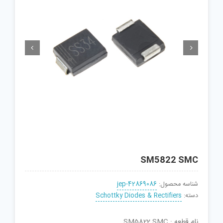


SM5822 SMC
شناسه محصول:
jep-42869086
دسته:
Schottky Diodes & Rectifiers
نام قطعه : SM5822 SMC