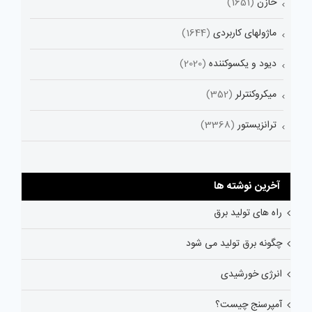
خازن
(1651)
ماژولهای کاربردی
(1644)
دیود و یکسوکننده
(2020)
میکروکنترلر
(352)
ترانزیستور
(3368)
آخرین نوشته ها
راه های تولید برق
چگونه برق تولید می شود
انرژی خورشیدی
آمپرسنج چیست؟