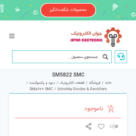
Ski
t
محصولات شگفت‌انگیز
conten
SM5822 SMC
خانه
/
فروشگاه
/
قطعات الکترونیک
/
دیود و یکسوکننده
/
SM5822 SMC
/
Schottky Diodes & Rectifiers
ناموجود