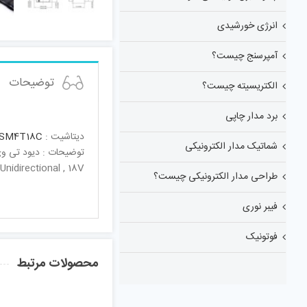
انرژی خورشیدی
آمپرسنج چیست؟
توضیحات
الکتریسیته چیست؟
برد مدار چاپی
دیتاشیت :
SM4T18C
شماتیک مدار الکترونیکی
توضیحات : دیود تی وی ا
Unidirectional , 18V
طراحی مدار الکترونیکی چیست؟
فیبر نوری
فوتونیک
محصولات مرتبط