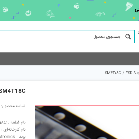
ی
SM4T18C
/
ESD Su
SM4T18C
شناسه محصول:
نام قطعه : SM4T18C
نام کارخانه‌ای : SM4T18C
برند : STMicroelectronics