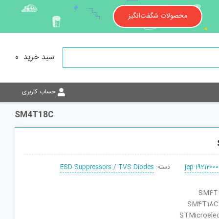
محصولات شگفت‌انگیز
سبد خرید
0
حساب کاربری
SM4T18C
jep-19212000
دسته:
ESD Suppressors / TVS Diodes