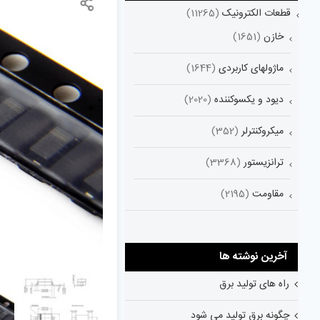
قطعات الکترونیک
(11265)
خازن
(1651)
ماژولهای کاربردی
(1644)
دیود و یکسوکننده
(2020)
میکروکنترلر
(352)
ترانزیستور
(3368)
مقاومت
(2195)
آخرین نوشته ها
راه های تولید برق
چگونه برق تولید می شود