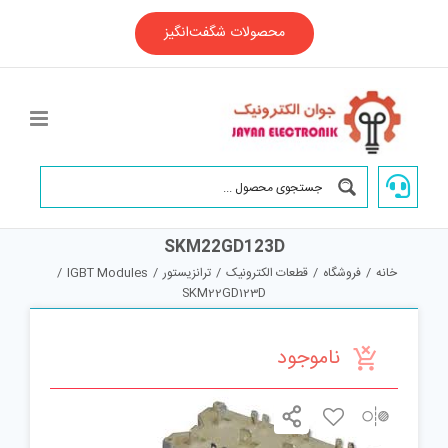
Ski
t
محصولات شگفت‌انگیز
conten
SKM22GD123D
خانه
/
فروشگاه
/
قطعات الکترونیک
/
ترانزیستور
/
IGBT Modules
/
SKM22GD123D
ناموجود