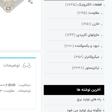
قطعات الکترونیک
(11265)
مقاومت
(2195)
خازن
(1651)
ماژولهای کاربردی
(1644)
دیود و یکسوکننده
(2020)
میکروکنترلر
(352)
توضیحات
ترانزیستور
(3368)
دیتاشیت :
0-0.2-BVR
آخرین نوشته ها
توضیحات : مقاومت 0,53 مگا اهم 36 وات %5Shunt Resistor Module ; Resistance Value : 0,53M Ohm , Power Rate : 36W , Tolerance : 5%
راه های تولید برق
چگونه برق تولید می شود