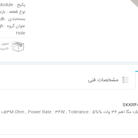
پکیج : Module
نوع قطعه : باز
بسته‌بندی : Bulk
عنو
Hole
مشخصات فنی
SKKR40