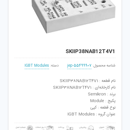
SKIIP38NAB12T4V1
شناسه محصول:
jep-55499907
دسته:
IGBT Modules
نام قطعه : SKIIP38NAB12T4V1
نام کارخانه‌ای : SKIIP38NAB12T4V1
برند : Semikron
پکیج : Module
نوع قطعه : کپی
عنوان گروه : IGBT Modules