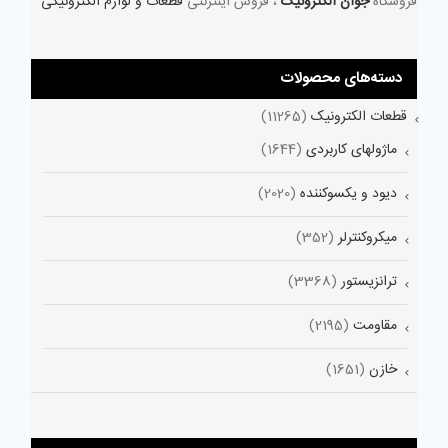
فروشگاه
جوان الکترونیک
، فروش اینترنتی
قطعات و لوازم الکترونیکی
دسته‌های محصولات
قطعات الکترونیک
(11265)
ماژولهای کاربردی
(1644)
دیود و یکسوکننده
(2020)
میکروکنترلر
(352)
ترانزیستور
(3368)
مقاومت
(2195)
خازن
(1651)