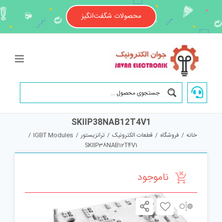
Ski
t
محصولات شگفت‌انگیز
conten
SKIIP38NAB12T4V1
خانه
/
فروشگاه
/
قطعات الکترونیک
/
ترانزیستور
/
IGBT Modules
/
SKIIP38NAB12T4V1
ناموجود