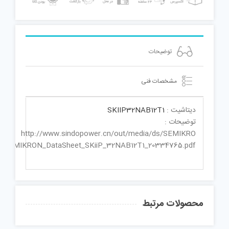
توضیحات
مشخصات فنی
دیتاشیت :
SKIIP32NAB12T1
توضیحات :
http://www.sindopower.cn/out/media/ds/SEMIKRO
ds/SEMIKRON_DataSheet_SKiiP_32NAB12T1_20334765.pdf
محصولات مرتبط