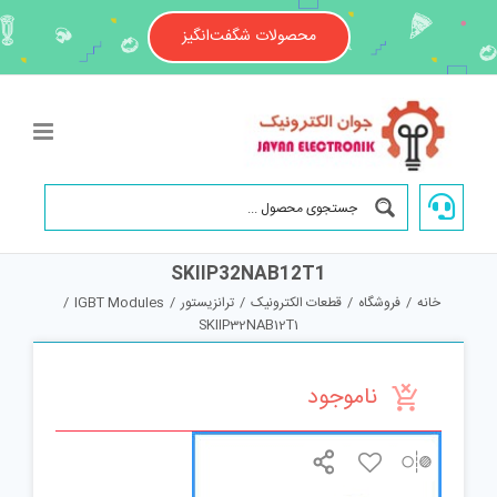
Ski
t
محصولات شگفت‌انگیز
conten
SKIIP32NAB12T1
خانه
/
فروشگاه
/
قطعات الکترونیک
/
ترانزیستور
/
IGBT Modules
/
SKIIP32NAB12T1
ناموجود