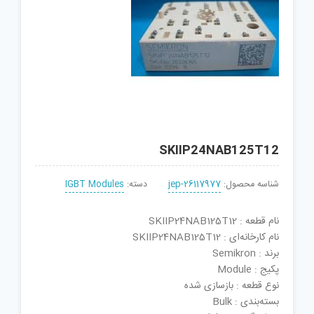
SKIIP24NAB125T12
شناسه محصول:
jep-26117977
دسته:
IGBT Modules
نام قطعه : SKIIP24NAB125T12
نام کارخانه‌ای : SKIIP24NAB125T12
برند : Semikron
پکیج : Module
نوع قطعه : بازسازی شده
بسته‌بندی : Bulk