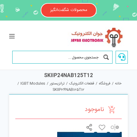
Ski
t
محصولات شگفت‌انگیز
conten
SKIIP24NAB125T12
خانه
/
فروشگاه
/
قطعات الکترونیک
/
ترانزیستور
/
IGBT Modules
/
SKIIP24NAB125T12
ناموجود