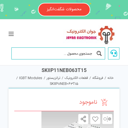
Ski
t
محصولات شگفت‌انگیز
conten
SKIIP11NEB063T15
خانه
/
فروشگاه
/
قطعات الکترونیک
/
ترانزیستور
/
IGBT Modules
/
SKIIP11NEB063T15
ناموجود