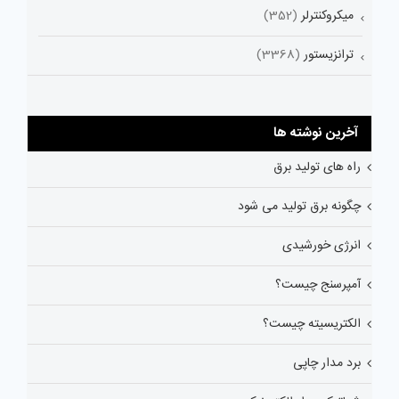
میکروکنترلر
(352)
ترانزیستور
(3368)
آخرین نوشته ها
راه های تولید برق
چگونه برق تولید می شود
انرژی خورشیدی
آمپرسنج چیست؟
الکتریسیته چیست؟
برد مدار چاپی