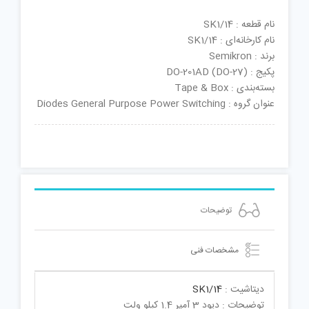
نام قطعه : SK1/14
نام کارخانه‌ای : SK1/14
برند : Semikron
پکیج : DO-201AD (DO-27)
بسته‌بندی : Tape & Box
عنوان گروه : Diodes General Purpose Power Switching
توضیحات
مشخصات فنی
دیتاشیت :
SK1/14
توضیحات : دیود 3 آمپر 1.4 کیلو ولت