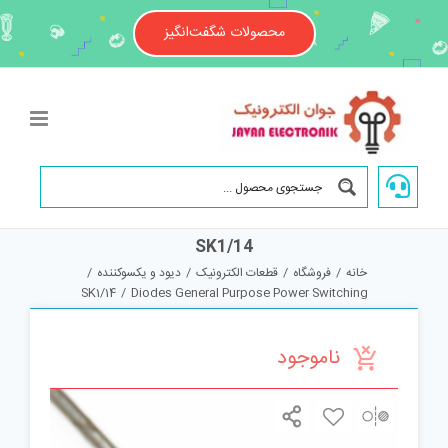
Ski
t
محصولات شگفت‌انگیز
conten
SK1/14
خانه
/
فروشگاه
/
قطعات الکترونیک
/
دیود و یکسوکننده
/
SK1/14
/
Diodes General Purpose Power Switching
ناموجود